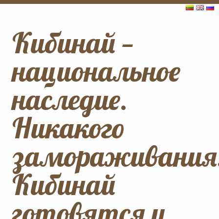
Кибинай —
национальное
наследие.
Никакого
замораживания
Кибинай
готовятся и