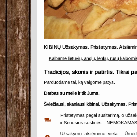
KIBINŲ Užsakymas. Pristatymas. Atsiėmi
Kalbame lietuvių, anglų, lenkų, rusų kalbomi
Tradicijos, skonis ir patirtis. Tikrai 
Parduodame tai, ką valgome patys.
Darbas su meile ir tik Jums.
Šviežiausi, skaniausi kibinai. Užsakymas. Pri
Pristatymas pagal susitarimą, o užsak
ir Senosios sostinės – NEMOKAMAS
Užsakymų atsiėmimo vieta – Ūmėdži