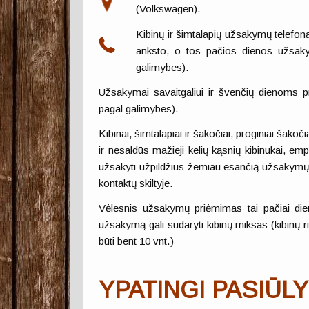
(Volkswagen).
Kibinų ir šimtalapių užsakymų telefon
anksto, o tos pačios dienos užsaky
galimybes).
Užsakymai savaitgaliui ir švenčių dienoms pri
pagal galimybes).
Kibinai, šimtalapiai ir šakočiai, proginiai šako
ir nesaldūs mažieji kelių kąsnių kibinukai, e
užsakyti užpildžius žemiau esančią užsakymų f
kontaktų skiltyje.
Vėlesnis užsakymų priėmimas tai pačiai die
užsakymą gali sudaryti kibinų miksas (kibinų rin
būti bent 10 vnt.)
YPATINGI PASIŪLY