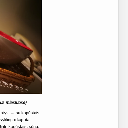
iaus miestuose)
 patys: – su kopūstais
syklingai kapota
inti: kopūstais, sūriu,