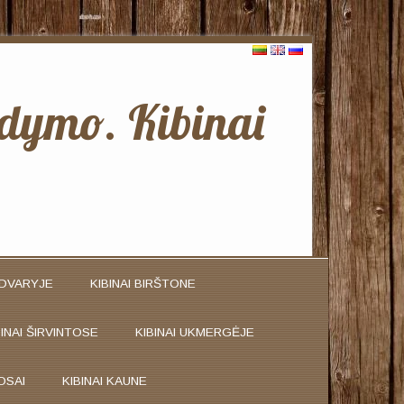
ldymo. Kibinai
ADVARYJE
KIBINAI BIRŠTONE
BINAI ŠIRVINTOSE
KIBINAI UKMERGĖJE
OSAI
KIBINAI KAUNE