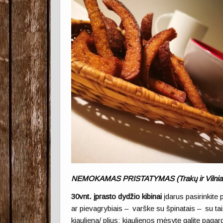
NEMOKAMAS PRISTATYMAS
(
Trakų ir Viln
30vnt.
įprasto dydžio kibinai
įdarus pasirinkite
ar pievagrybiais – varške su špinatais – su tai
kiauliena/ plius: kiaulienos mėsytę galite pagard