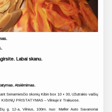
mas.
s.
pagirsite. Labai skanu.
statymas. Atsiėmimas.
ant Senamiesčio skonių Kibin box 10 + 30, Užutrakio vaišių
 KIBINŲ PRISTATYMAS – Vilniuje ir Trakuose.
ų g. 12-a, Vilnius, 100m. nuo: Møller Auto Savanoriai