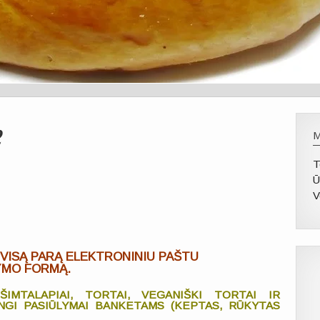
e
T
Ū
V
 VISĄ PARĄ ELEKTRONINIU PAŠTU
YMO FORMĄ.
, ŠIMTALAPIAI, TORTAI, VEGANIŠKI TORTAI IR
INGI PASIŪLYMAI BANKETAMS (KEPTAS, RŪKYTAS