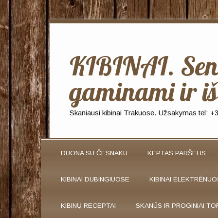
KIBINAI. Seno
gaminami ir iš
Skaniausi kibinai Trakuose. Užsakymas tel: 
DUONA SU ČESNAKU
KEPTAS PARŠELIS
KIBINAI DUBINGIUOSE
KIBINAI ELEKTRĖNU
KIBINŲ RECEPTAI
SKANŪS IR PROGINIAI TO