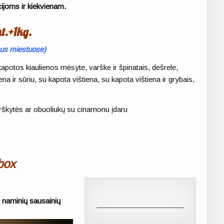
ijoms ir kiekvienam.
t.+1kg.
iaus miestuose)
 kapotos kiaulienos mėsyte, varške ir špinatais, dešrele,
ena ir sūriu, su kapota vištiena, su kapota vištiena ir grybais,
arškytės ar obuoliukų su cinamonu įdaru
box
kg naminių sausainių