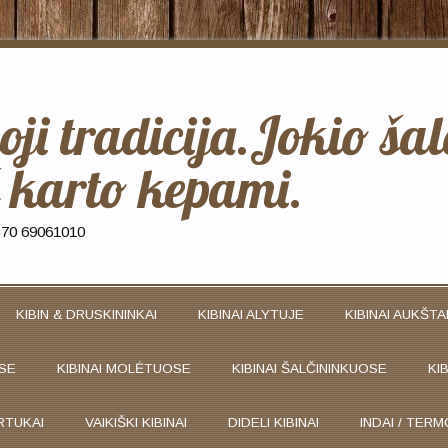
ji tradicija.Jokio ša
 karto kepami.
+370 69061010
KIBIN & DRUSKININKAI
KIBINAI ALYTUJE
KIBINAI AUKŠT
OSE
KIBINAI MOLĖTUOSE
KIBINAI ŠALČININKUOSE
KI
RTUKAI
VAIKIŠKI KIBINAI
DIDELI KIBINAI
INDAI / TERM