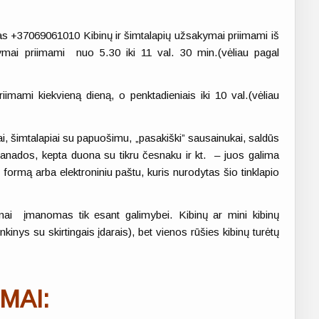
as +37069061010 Kibinų ir šimtalapių užsakymai priimami iš
mai priimami nuo 5.30 iki 11 val. 30 min.(vėliau pagal
imami kiekvieną dieną, o penktadieniais iki 10 val.(vėliau
čiai, šimtalapiai su papuošimu, „pasakiški” sausainukai, saldūs
mpanados, kepta duona su tikru česnaku ir kt. – juos galima
ormą arba elektroniniu paštu, kuris nurodytas šio tinklapio
nai įmanomas tik esant galimybei. Kibinų ar mini kibinų
kinys su skirtingais įdarais), bet vienos rūšies kibinų turėtų
MAI: