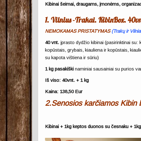
Kibinai šeimai, draugams, įmonėms, organizac
1.
Vilnius -Trakai. KibinBox. 40vn
NEMOKAMAS PRISTATYMAS
(
Trakų ir Viln
40 vnt.
įprasto dydžio kibinai (pasirinktinai su:
kopūstais, grybais, kiauliena ir kopūstais, kiauli
su kapota vištiena ir sūriu)
1 kg pasakiški
naminiai sausainiai su purios v
Iš viso: 40vnt. + 1 kg
Kaina: 138,50 Eur
2.
Senosios karčiamos Kibin 
Kibinai + 1kg keptos duonos su česnaku + 1