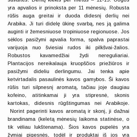
yra apvalios ir prinoksta per 11 mėnesių. Robusta
rūšis auga greitai ir duoda didesnį derlių nei
Arabika. Ji turi didelę ūkinę svarbą, nes ją galima
auginti ir žemesniuose tropiniuose regionuose. Jos
sėklos pasižymi apvalia forma, spalva paprastai
varijuoja nuo šviesiai rudos iki pilkšvai-žalios.
Robustos kavamedžiai žydi nereguliariai.
Plantacijos nereikalauja kruopščios priežiūros ir
pasižymi dideliu derlingumu. Jai tenka apie
ketvirtadalis pasaulinės kavos gamybos. Ši kavos
rūšis turi silpnesnį aromatą, tačiau joje daugiau
kofeino, atitinkamai ji yra stipresnė, skonis
kartokas, didesnis rūgštingumas nei Arabikoje.
Norint pagerinti kavos aromatą ir skonį, ji dažnai
brandinama (keletą mėnesių laikoma statinėse, o
tik vėliau lukštenama). Šios kavos pupelės yra
žymiai pigesnės, todėl ir produktai iš jos yra