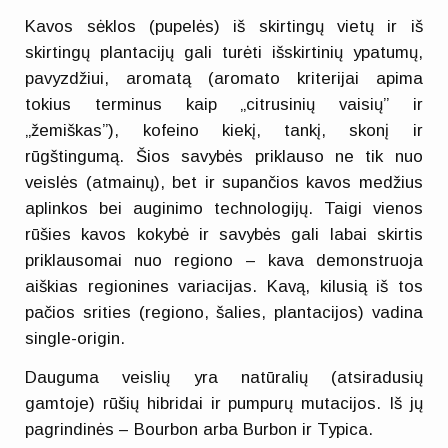
Kavos sėklos (pupelės) iš skirtingų vietų ir iš
skirtingų plantacijų gali turėti išskirtinių ypatumų,
pavyzdžiui, aromatą (aromato kriterijai apima
tokius terminus kaip „citrusinių vaisių” ir
„žemiškas”), kofeino kiekį, tankį, skonį ir
rūgštingumą. Šios savybės priklauso ne tik nuo
veislės (atmainų), bet ir supančios kavos medžius
aplinkos bei auginimo technologijų. Taigi vienos
rūšies kavos kokybė ir savybės gali labai skirtis
priklausomai nuo regiono – kava demonstruoja
aiškias regionines variacijas. Kavą, kilusią iš tos
pačios srities (regiono, šalies, plantacijos) vadina
single-origin.
Dauguma veislių yra natūralių (atsiradusių
gamtoje) rūšių hibridai ir pumpurų mutacijos. Iš jų
pagrindinės – Bourbon arba Burbon ir Typica.