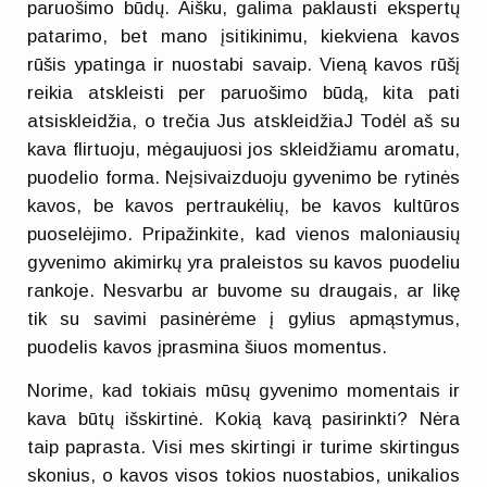
paruošimo būdų. Aišku, galima paklausti ekspertų
patarimo, bet mano įsitikinimu, kiekviena kavos
rūšis ypatinga ir nuostabi savaip. Vieną kavos rūšį
reikia atskleisti per paruošimo būdą, kita pati
atsiskleidžia, o trečia Jus atskleidžiaJ Todėl aš su
kava flirtuoju, mėgaujuosi jos skleidžiamu aromatu,
puodelio forma. Neįsivaizduoju gyvenimo be rytinės
kavos, be kavos pertraukėlių, be kavos kultūros
puoselėjimo. Pripažinkite, kad vienos maloniausių
gyvenimo akimirkų yra praleistos su kavos puodeliu
rankoje. Nesvarbu ar buvome su draugais, ar likę
tik su savimi pasinėrėme į gylius apmąstymus,
puodelis kavos įprasmina šiuos momentus.
Norime, kad tokiais mūsų gyvenimo momentais ir
kava būtų išskirtinė. Kokią kavą pasirinkti? Nėra
taip paprasta. Visi mes skirtingi ir turime skirtingus
skonius, o kavos visos tokios nuostabios, unikalios