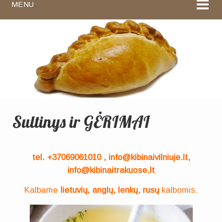
MENU
Sultinys ir GĖRIMAI
tel. +37069061010 , info@kibinaivilniuje.lt,
info@kibinaitrakuose.lt
Kalbame
lietuvių, anglų, lenkų, rusų
kalbomis.