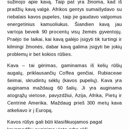
sužinojo apie kavą. Taip pat yra žinoma, kad iš
pradžių kavą valgė. Afrikos gentys sumaišydavo su
riebalais kavos pupeles, taip jie gaudavo valgomus
energetinius kamuoliukus. Šiandien kavą jau
vartoja beveik 90 procentų visų žemės gyventojų.
Praėjo tie laikai, kai kavą galėjo įsigyti tik turtingi ir
kilmingi žmonės, dabar kavą galima įsigyti be jokių
problemų ir bet kokios rūšies.
Kava – tai gėrimas, gaminamas iš kelių rūšių
augalų, priklausančių Coffea genčiai, Rubiaceae
šeimai, skrudintų sėklų (kavos pupelių). Kava yra
auginama maždaug 60 šalių. Ji yra auginama
atogrąžų vietose, pavyzdžiui, Azija, Afrika, Pietų ir
Centrinė Amerika. Maždaug prieš 300 metų kava
atkeliavo ir į Europą.
Kavos rūšys gali būti klasifikuojamos pagal