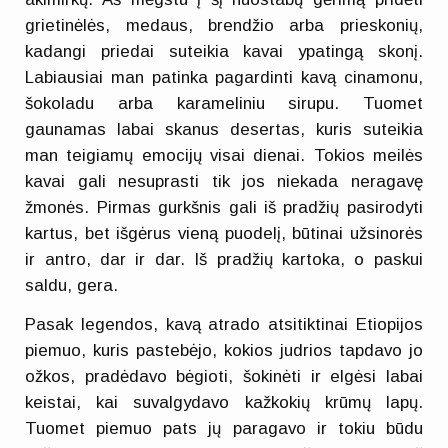
grietinėlės, medaus, brendžio arba prieskonių,
kadangi priedai suteikia kavai ypatingą skonį.
Labiausiai man patinka pagardinti kavą cinamonu,
šokoladu arba karameliniu sirupu. Tuomet
gaunamas labai skanus desertas, kuris suteikia
man teigiamų emocijų visai dienai. Tokios meilės
kavai gali nesuprasti tik jos niekada neragavę
žmonės. Pirmas gurkšnis gali iš pradžių pasirodyti
kartus, bet išgėrus vieną puodelį, būtinai užsinorės
ir antro, dar ir dar. Iš pradžių kartoka, o paskui
saldu, gera.
Pasak legendos, kavą atrado atsitiktinai Etiopijos
piemuo, kuris pastebėjo, kokios judrios tapdavo jo
ožkos, pradėdavo bėgioti, šokinėti ir elgėsi labai
keistai, kai suvalgydavo kažkokių krūmų lapų.
Tuomet piemuo pats jų paragavo ir tokiu būdu