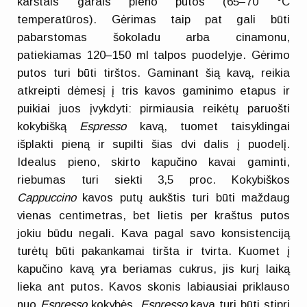
karštais garais pieno putos (65–70 °C
temperatūros). Gėrimas taip pat gali būti
pabarstomas šokoladu arba cinamonu,
patiekiamas 120–150 ml talpos puodelyje. Gėrimo
putos turi būti tirštos. Gaminant šią kavą, reikia
atkreipti dėmesį į tris kavos gaminimo etapus ir
puikiai juos įvykdyti: pirmiausia reikėtų paruošti
kokybišką
Espresso
kavą, tuomet taisyklingai
išplakti pieną ir supilti šias dvi dalis į puodelį.
Idealus pieno, skirto kapučino kavai gaminti,
riebumas turi siekti 3,5 proc. Kokybiškos
Cappuccino
kavos putų aukštis turi būti maždaug
vienas centimetras, bet lietis per kraštus putos
jokiu būdu negali. Kava pagal savo konsistenciją
turėtų būti pakankamai tiršta ir tvirta. Kuomet į
kapučino kavą yra beriamas cukrus, jis kurį laiką
lieka ant putos. Kavos skonis labiausiai priklauso
nuo
Espresso
kokybės.
Espresso
kava turi būti stipri