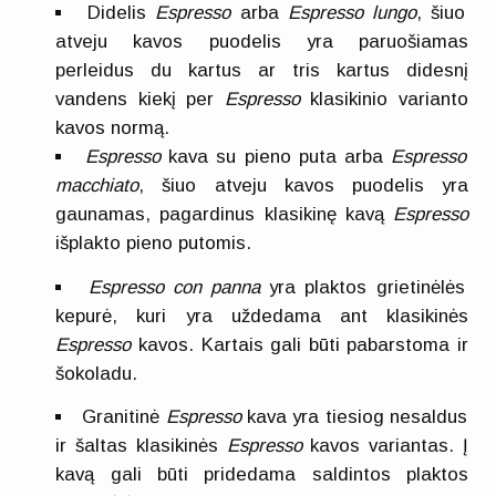
Didelis
Espresso
arba
Espresso lungo
, šiuo
atveju kavos puodelis yra paruošiamas
perleidus du kartus ar tris kartus didesnį
vandens kiekį per
Espresso
klasikinio varianto
kavos normą.
Espresso
kava su pieno puta arba
Espresso
macchiato
, šiuo atveju kavos puodelis yra
gaunamas, pagardinus klasikinę kavą
Espresso
išplakto pieno putomis.
Espresso con panna
yra plaktos grietinėlės
kepurė, kuri yra uždedama ant klasikinės
Espresso
kavos. Kartais gali būti pabarstoma ir
šokoladu.
Granitinė
Espresso
kava yra tiesiog nesaldus
ir šaltas klasikinės
Espresso
kavos variantas. Į
kavą gali būti pridedama saldintos plaktos