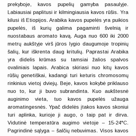
prekyboje, kavos pupelių gamyba pasaulyje.
Labiausiai paplitusi ir kilmingiausia kavos rūšis. Yra
kilusi iš Etiopijos. Arabika kavos pupelės yra puikios
pupelės, iš kurių galima pagaminti švelnią ir
nuostabaus aromato kavą. Auga nuo 600 iki 2000
metrų aukštyje virš jūros lygio daugumoje tropinių
šalių, kur iškrenta daug kritulių. Paprastai Arabika
yra didelis krūmas su tamsiai žalios spalvos
ovaliniais lapais. Arabica skiriasi nuo kitų kavos
rūšių genetiškai, kadangi turi keturis chromosomų
rinkinius vietoj dviejų. Beje, kavos kokybė priklauso
nuo to, kur ji buvo subrandinta. Kuo aukštesnė
auginimo vieta, tuo kavos pupelės užauga
aromatingesnės. Ypač didelės įtakos kavos skoniui
turi aplinka, kurioje ji augo, o taip pat ir dirva.
Vidutinė temperatūra augimo vietoje – 15-24°C.
Pagrindinė sąlyga – šalčių nebuvimas. Visos kavos