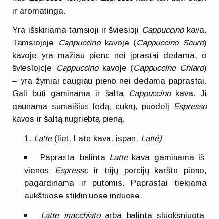
ir aromatinga.
Yra išskiriama tamsioji ir šviesioji
Cappuccino
kava.
Tamsiojoje
Cappuccino
kavoje (
Cappuccino Scuro
)
kavoje yra mažiau pieno nei įprastai dedama, o
šviesiojoje
Cappuccino
kavoje (
Cappuccino Chiaro
)
– yra žymiai daugiau pieno nei dedama paprastai.
Gali būti gaminama ir šalta
Cappuccino
kava. Ji
gaunama sumaišius ledą, cukrų, puodelį
Espresso
kavos ir šaltą nugriebtą pieną.
Latte
(liet. Late kava, ispan.
Latté)
Paprasta balinta
Latte
kava gaminama iš
vienos
Espresso
ir trijų porcijų karšto pieno,
pagardinama ir putomis. Paprastai tiekiama
aukštuose stikliniuose induose.
Latte macchiato
arba balinta sluoksniuota