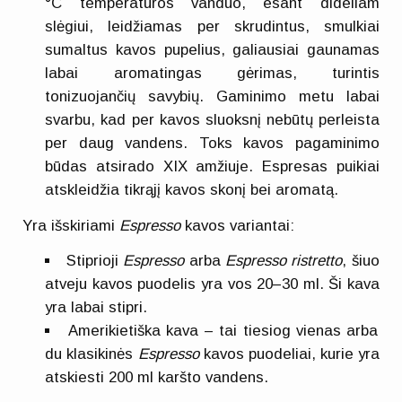
°C temperatūros vanduo, esant dideliam
slėgiui, leidžiamas per skrudintus, smulkiai
sumaltus kavos pupelius, galiausiai gaunamas
labai aromatingas gėrimas, turintis
tonizuojančių savybių. Gaminimo metu labai
svarbu, kad per kavos sluoksnį nebūtų perleista
per daug vandens. Toks kavos pagaminimo
būdas atsirado XIX amžiuje. Espresas puikiai
atskleidžia tikrąjį kavos skonį bei aromatą.
Yra išskiriami
Espresso
kavos variantai:
Stiprioji
Espresso
arba
Espresso ristretto
, šiuo
atveju kavos puodelis yra vos 20–30 ml. Ši kava
yra labai stipri.
Amerikietiška kava – tai tiesiog vienas arba
du klasikinės
Espresso
kavos puodeliai, kurie yra
atskiesti 200 ml karšto vandens.