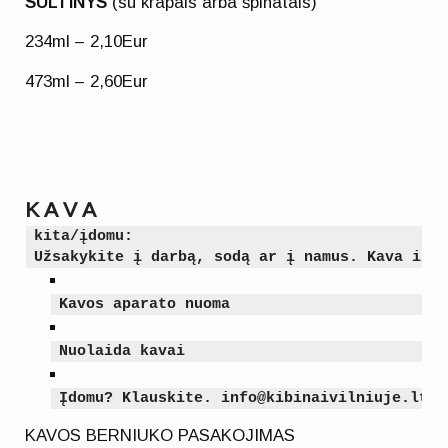
SULTINYS
(su krapais arba špinatais)
234ml – 2,10Eur
473ml – 2,60Eur
K A V A
kita/įdomu:
Užsakykite į darbą, sodą ar į namus. Kava iš 
Kavos aparato nuoma
Nuolaida kavai 
Įdomu? Klauskite. info@kibinaivilniuje.lt
KAVOS BERNIUKO PASAKOJIMAS