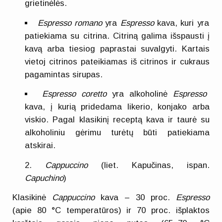
grietinėlės.
Espresso romano
yra
Espresso
kava, kuri yra
patiekiama su citrina. Citriną galima išspausti į
kavą arba tiesiog paprastai suvalgyti. Kartais
vietoj citrinos pateikiamas iš citrinos ir cukraus
pagamintas sirupas.
Espresso coretto
yra alkoholinė
Espresso
kava, į kurią pridedama likerio, konjako arba
viskio. Pagal klasikinį receptą kava ir taurė su
alkoholiniu gėrimu turėtų būti patiekiama
atskirai.
Cappuccino
(liet. Kapučinas, ispan.
Capuchino
)
Klasikinė
Cappuccino
kava – 30 proc.
Espresso
(apie 80 °C temperatūros) ir 70 proc. išplaktos