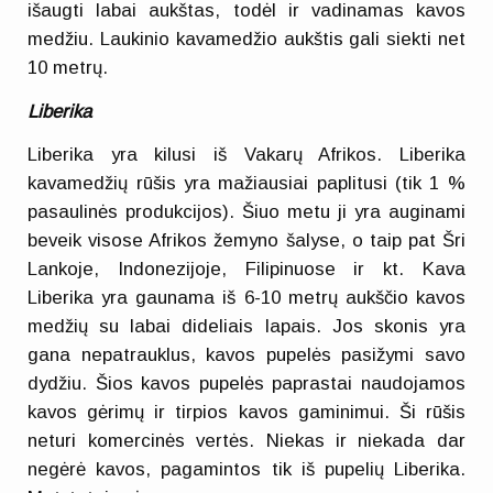
išaugti labai aukštas, todėl ir vadinamas kavos
medžiu. Laukinio kavamedžio aukštis gali siekti net
10 metrų.
Liberika
Liberika yra kilusi iš Vakarų Afrikos. Liberika
kavamedžių rūšis yra mažiausiai paplitusi (tik 1 %
pasaulinės produkcijos). Šiuo metu ji yra auginami
beveik visose Afrikos žemyno šalyse, o taip pat Šri
Lankoje, Indonezijoje, Filipinuose ir kt. Kava
Liberika yra gaunama iš 6-10 metrų aukščio kavos
medžių su labai dideliais lapais. Jos skonis yra
gana nepatrauklus, kavos pupelės pasižymi savo
dydžiu. Šios kavos pupelės paprastai naudojamos
kavos gėrimų ir tirpios kavos gaminimui. Ši rūšis
neturi komercinės vertės. Niekas ir niekada dar
negėrė kavos, pagamintos tik iš pupelių Liberika.