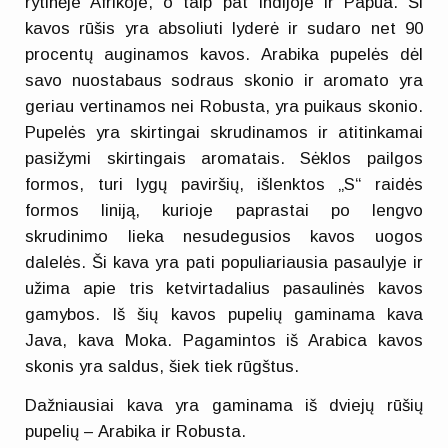
rytinėje Afrikoje, o taip pat Indijoje ir Papua. Ši
kavos rūšis yra absoliuti lyderė ir sudaro net 90
procentų auginamos kavos. Arabika pupelės dėl
savo nuostabaus sodraus skonio ir aromato yra
geriau vertinamos nei Robusta, yra puikaus skonio.
Pupelės yra skirtingai skrudinamos ir atitinkamai
pasižymi skirtingais aromatais. Sėklos pailgos
formos, turi lygų paviršių, išlenktos „S“ raidės
formos liniją, kurioje paprastai po lengvo
skrudinimo lieka nesudegusios kavos uogos
dalelės. Ši kava yra pati populiariausia pasaulyje ir
užima apie tris ketvirtadalius pasaulinės kavos
gamybos. Iš šių kavos pupelių gaminama kava
Java, kava Moka. Pagamintos iš Arabica kavos
skonis yra saldus, šiek tiek rūgštus.
Dažniausiai kava yra gaminama iš dviejų rūšių
pupelių – Arabika ir Robusta.