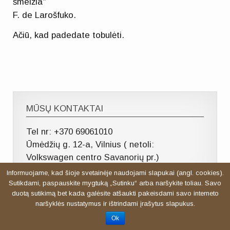
šmeižia“
F. de Larošfuko.
Ačiū, kad padedate tobulėti.
MŪSŲ KONTAKTAI
Tel nr: +370 69061010
Ūmėdžių g. 12-a, Vilnius ( netoli:
Volkswagen centro Savanorių pr.)
Informuojame, kad šioje svetainėje naudojami slapukai (angl. cookies).
Sutikdami, paspauskite mygtuką „Sutinku“ arba naršykite toliau. Savo
duotą sutikimą bet kada galėsite atšaukti pakeisdami savo interneto
naršyklės nustatymus ir ištrindami įrašytus slapukus.
Ok