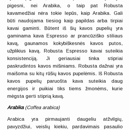
pigesni, nei Arabika, o taip pat Robusta
kavamedžiai nėra tokie lepūs, kaip Arabika. Gali
būti naudojama tiesiog kaip papildas arba tirpiai
kavai gaminti. Būtent iš šių kavos pupelių yra
gaminama kava Espresso ar prancūziško stiliaus
kavą, gaunamos kokybiškesnės kavos putos,
užplikius kavą. Robusta Espresso kavai suteikia
konsistenciją. Ji geriausiai tinka stipriai
paskrudintos kavos mišiniams. Robusta dažnai yra
maišoma su kitų rūšių kavos pupelėmis. Iš Robusta
kavos pupelių paruošta kava suteikia daug
energijos ir puikiai tiks tiems žmonėms, kurie
mėgsta gerti stiprią kavą.
Arabika
(Coffea arabica)
Arabica yra pirmaujanti daugeliu atžvilgių,
pavyzdžiui, veislių kiekiu, pardavimais pasaulio