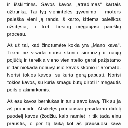
ir išskirtinės. Savos kavos „atradimas“ kartais
užtrunka. Tai lyg vienintelės gyvenimo moters
paieška vieni ją randa iš karto, kitiems paieškos
užsitęsia, o treti tiesiog mėgaujasi paieškų
procesu.
Aš už tai, kad žinotumėte kokia yra „Mano kava“.
Tikrai ne visada norisi skonio siurprizų ir naujų
pojūčių ir tereikia vieno vienintelio gerai pažįstamo
ir dar niekada nenuvylusio kavos skonio ir aromato.
Norisi tokios kavos, su kuria gerą pabusti. Norisi
tokios kavos, su kuria smagu būtų dirbti ir mėgautis
poilsio akimirkomis.
Aš esu kavos berniukas ir turiu savo kavą. Tik su ja
aš prabundu. Atsikėlęs pirmiausiai pasidarau didelį
puodelį kavos (žodžiu, kaip namie) ir tik tada einu
praustis, o per tą laiką kol aš prausiuosi kava