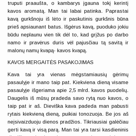
truputi praaušta, o kambarys įgauna tokį kerintį
kavos aromatą. Man tai labai patinka. Paprastai
kavą gurkšnoju iš lėto ir paskutinis gurkšnis būna
prieš apsiaunant batus. Išgėrus kavą, puoduko jokiu
būdu neplaunu vien tik dėl to, kad grįžus po darbo
namo ir pravėrus duris vėl pajusčiau tą savitą ir
malonų namų kvapą- kavos kvapą.
KAVOS MERGAITĖS PASAKOJIMAS
Kava tai yra vienas mėgstamiausių gėrimų
pasaulyje ir mano taip pat. Kiekviena dieną visame
pasaulyje išgeriama apie 2,5 mlrd. kavos puodelių.
Daugelis iš mūsų pradeda savo rytą nuo kavos, o
taip pat ir aš. Dieviška kava padeda man pabusti
rytais kiekvieną dieną, puikiai tonozuoja. Be jos aš
neįsivaizduoju dienos pradžios. Tikriausiai galėčiau
gerti kavą ir visą parą. Man tai yra tarsi kasdieninis