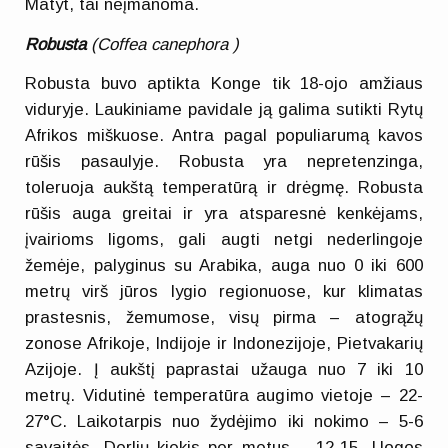
Matyt, tai neįmanoma.
Robusta
(Coffea canephora )
Robusta buvo aptikta Konge tik 18-ojo amžiaus
viduryje. Laukiniame pavidale ją galima sutikti Rytų
Afrikos miškuose. Antra pagal populiarumą kavos
rūšis pasaulyje. Robusta yra nepretenzinga,
toleruoja aukštą temperatūrą ir drėgmę. Robusta
rūšis auga greitai ir yra atsparesnė kenkėjams,
įvairioms ligoms, gali augti netgi nederlingoje
žemėje, palyginus su Arabika, auga nuo 0 iki 600
metrų virš jūros lygio regionuose, kur klimatas
prastesnis, žemumose, visų pirma – atogrąžų
zonose Afrikoje, Indijoje ir Indonezijoje, Pietvakarių
Azijoje. Į aukštį paprastai užauga nuo 7 iki 10
metrų. Vidutinė temperatūra augimo vietoje – 22-
27°C. Laikotarpis nuo žydėjimo iki nokimo – 5-6
savaitės. Derlių kiekis per metus – 12-15. Uogos