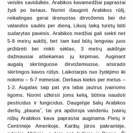
veislės savidulkės. Arabikos kavamedžiai paprastai
žydi po lietaus. Norint išauginti Arabikos rūšį,
reikalingas gerai drenuotas dirvožemis bei dvi
valandos saulės per dieną. Likusį laiką turėtų būti
sudarytas pavėsis. Arabikos medžiai gali siekti net
5-8 metrų aukštį, bet tam kad būtų lengviau juos
prižiūrėti bei rinkti sėklas, 3 metrų aukštyje
dažniausiai atliekamas jų kirpimas. Auginant
augalą skirtinguose dirvožemiuose, atsirado
skirtingos kavos rūšys. Laikotarpis nuo žydėjimo iki
nokimo – 6-7 mėnesiai. Derliaus kiekis per metus –
1-2. Augalas taip pat yra labai jautrus įvairioms
ligoms. Norint užkirsti joms kelią, būtina naudoti
pesticidus ir fungicidus. Daugelyje šalių Arabikos
derlių „plauna”, tai yra apdoroja vandeniu. Įvairių
rūšių Arabikos kava paprastai auginama Pietų ir
Centrinėje Amerikoje, Karibų jūros pakrantėje,