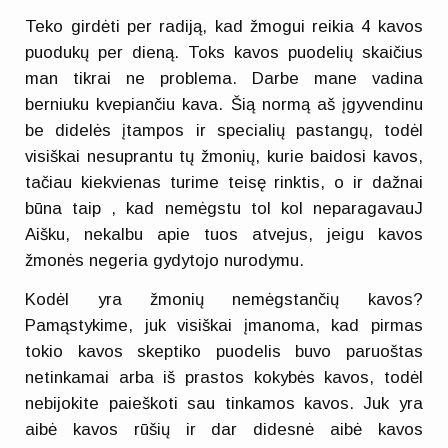
Teko girdėti per radiją, kad žmogui reikia 4 kavos
puodukų per dieną. Toks kavos puodelių skaičius
man tikrai ne problema. Darbe mane vadina
berniuku kvepiančiu kava. Šią normą aš įgyvendinu
be didelės įtampos ir specialių pastangų, todėl
visiškai nesuprantu tų žmonių, kurie baidosi kavos,
tačiau kiekvienas turime teisę rinktis, o ir dažnai
būna taip , kad nemėgstu tol kol neparagavauJ
Aišku, nekalbu apie tuos atvejus, jeigu kavos
žmonės negeria gydytojo nurodymu.
Kodėl yra žmonių nemėgstančių kavos?
Pamąstykime, juk visiškai įmanoma, kad pirmas
tokio kavos skeptiko puodelis buvo paruoštas
netinkamai arba iš prastos kokybės kavos, todėl
nebijokite paieškoti sau tinkamos kavos. Juk yra
aibė kavos rūšių ir dar didesnė aibė kavos