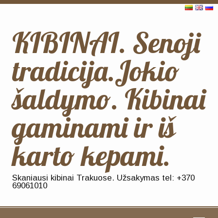
KIBINAI. Senoji
tradicija.Jokio
šaldymo. Kibinai
gaminami ir iš
karto kepami.
Skaniausi kibinai Trakuose. Užsakymas tel: +370
69061010