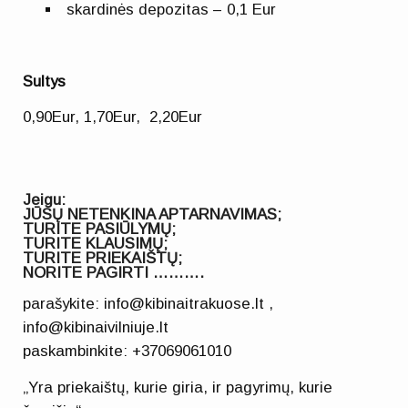
skardinės depozitas – 0,1 Eur
Sultys
0,90Eur, 1,70Eur, 2,20Eur
Jeigu:
JŪSŲ NETENKINA APTARNAVIMAS;
TURITE PASIŪLYMŲ;
TURITE KLAUSIMŲ;
TURITE PRIEKAIŠTŲ;
NORITE PAGIRTI ……….
parašykite: info@kibinaitrakuose.lt ,
info@kibinaivilniuje.lt
paskambinkite: +37069061010
„Yra priekaištų, kurie giria, ir pagyrimų, kurie