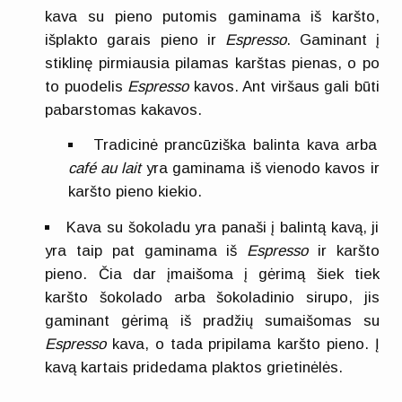
kava su pieno putomis gaminama iš karšto,
išplakto garais pieno ir
Espresso
. Gaminant į
stiklinę pirmiausia pilamas karštas pienas, o po
to puodelis
Espresso
kavos. Ant viršaus gali būti
pabarstomas kakavos.
Tradicinė prancūziška balinta kava arba
café au lait
yra gaminama iš vienodo kavos ir
karšto pieno kiekio.
Kava su šokoladu yra panaši į balintą kavą, ji
yra taip pat gaminama iš
Espresso
ir karšto
pieno. Čia dar įmaišoma į gėrimą šiek tiek
karšto šokolado arba šokoladinio sirupo, jis
gaminant gėrimą iš pradžių sumaišomas su
Espresso
kava, o tada pripilama karšto pieno. Į
kavą kartais pridedama plaktos grietinėlės.