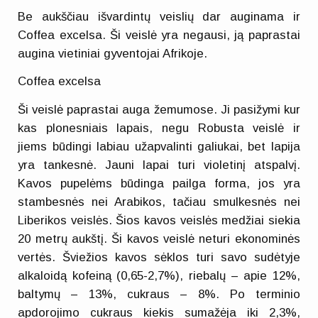
Be aukščiau išvardintų veislių dar auginama ir
Cоffea excelsa. Ši veislė yra negausi, ją paprastai
augina vietiniai gyventojai Afrikoje.
Cоffea excelsa
Ši veislė paprastai auga žemumose. Ji pasižymi kur
kas plonesniais lapais, negu Robusta veislė ir
jiems būdingi labiau užapvalinti galiukai, bet lapija
yra tankesnė. Jauni lapai turi violetinį atspalvį.
Kavos pupelėms būdinga pailga forma, jos yra
stambesnės nei Arabikos, tačiau smulkesnės nei
Liberikos veislės. Šios kavos veislės medžiai siekia
20 metrų aukštį. Ši kavos veislė neturi ekonominės
vertės. Šviežios kavos sėklos turi savo sudėtyje
alkaloidą kofeiną (0,65-2,7%), riebalų – apie 12%,
baltymų – 13%, cukraus – 8%. Po terminio
apdorojimo cukraus kiekis sumažėja iki 2,3%,