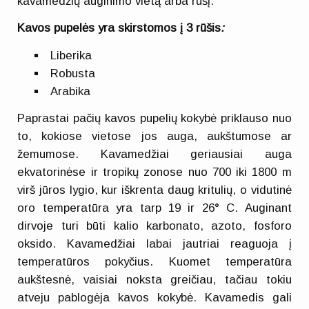
kavamedžių auginimo vietą arba rūšį.
Kavos pupelės yra skirstomos į 3 rūšis
:
Liberika
Robusta
Arabika
Paprastai pačių kavos pupelių kokybė priklauso nuo
to, kokiose vietose jos auga, aukštumose ar
žemumose. Kavamedžiai geriausiai auga
ekvatorinėse ir tropikų zonose nuo 700 iki 1800 m
virš jūros lygio, kur iškrenta daug kritulių, o vidutinė
oro temperatūra yra tarp 19 ir 26° C. Auginant
dirvoje turi būti kalio karbonato, azoto, fosforo
oksido. Kavamedžiai labai jautriai reaguoja į
temperatūros pokyčius. Kuomet temperatūra
aukštesnė, vaisiai noksta greičiau, tačiau tokiu
atveju pablogėja kavos kokybė. Kavamedis gali