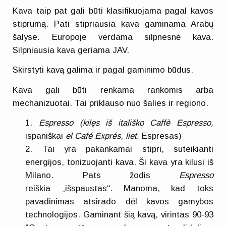
Kava taip pat gali būti klasifikuojama pagal kavos
stiprumą. Pati stipriausia kava gaminama Arabų
šalyse. Europoje verdama silpnesnė kava.
Silpniausia kava geriama JAV.
Skirstyti kavą galima ir pagal gaminimo būdus.
Kava gali būti renkama rankomis arba
mechanizuotai. Tai priklauso nuo šalies ir regiono.
Espresso
(kilęs iš itališko
Caffè Espresso
,
ispaniškai
el
Café Exprés
,
liet.
Espresas)
Tai yra pakankamai stipri, suteikianti
energijos, tonizuojanti kava. Ši kava yra kilusi iš
Milano. Pats žodis
Espresso
reiškia „išspaustas“. Manoma, kad toks
pavadinimas atsirado dėl kavos gamybos
technologijos. Gaminant šią kavą, virintas 90-93