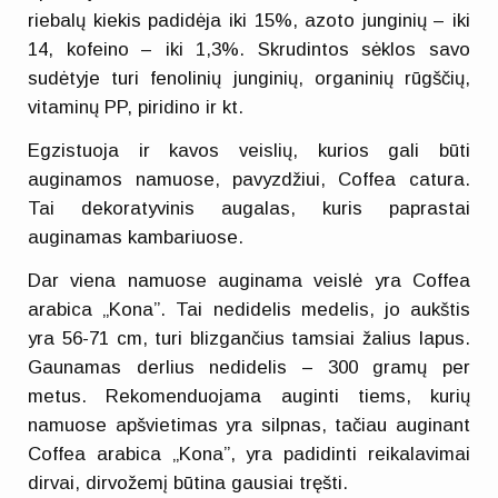
riebalų kiekis padidėja iki 15%, azoto junginių – iki
14, kofeino – iki 1,3%. Skrudintos sėklos savo
sudėtyje turi fenolinių junginių, organinių rūgščių,
vitaminų PP, piridino ir kt.
Egzistuoja ir kavos veislių, kurios gali būti
auginamos namuose, pavyzdžiui, Cоffea catura.
Tai dekoratyvinis augalas, kuris paprastai
auginamas kambariuose.
Dar viena namuose auginama veislė yra Cоffea
arabica „Kona”. Tai nedidelis medelis, jo aukštis
yra 56-71 cm, turi blizgančius tamsiai žalius lapus.
Gaunamas derlius nedidelis – 300 gramų per
metus. Rekomenduojama auginti tiems, kurių
namuose apšvietimas yra silpnas, tačiau auginant
Cоffea arabica „Kona”, yra padidinti reikalavimai
dirvai, dirvožemį būtina gausiai tręšti.