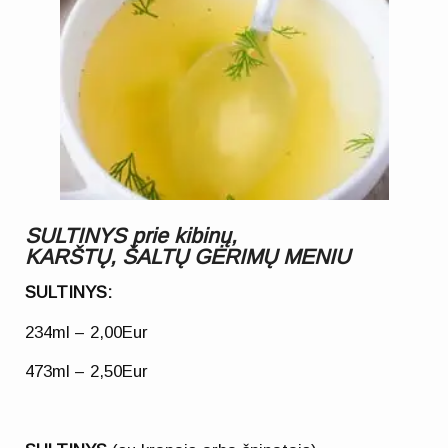
SULTINYS prie kibinų,
KAR
Š
TŲ,
Š
ALTŲ
G
Ė
RIMŲ MENIU
SULTINYS:
234ml – 2,00Eur
473ml – 2,50Eur