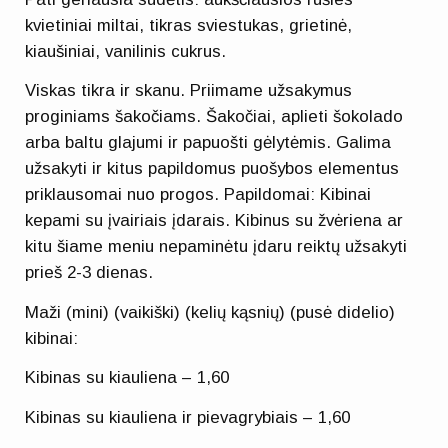
kvietiniai miltai, tikras sviestukas, grietinė,
kiaušiniai, vanilinis cukrus.
Viskas tikra ir skanu. Priimame užsakymus
proginiams šakočiams. Šakočiai, aplieti šokolado
arba baltu glajumi ir papuošti gėlytėmis. Galima
užsakyti ir kitus papildomus puošybos elementus
priklausomai nuo progos. Papildomai: Kibinai
kepami su įvairiais įdarais. Kibinus su žvėriena ar
kitu šiame meniu nepaminėtu įdaru reiktų užsakyti
prieš 2-3 dienas.
Maži (mini) (vaikiški) (kelių kąsnių) (pusė didelio)
kibinai:
Kibinas su kiauliena – 1,60
Kibinas su kiauliena ir pievagrybiais – 1,60