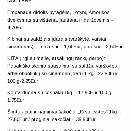
NAUJIENA:
Empanada didelis pyragėlis, Lotynų Amerikos
dvelksmas su vištiena, jautiena ir daržovėmis –
4,70Eur
Kibinai su saldžiais įdarais (varškytė, vaisiai,
cinamonas) – mažesni – 1,60Eur, didesni – 2,60Eur
KITA (irgi su meile, atsakingų rankų darbo):
Pasakiško skonio sausainiai su saldžiu varškytės
arba obuoliukų su cinamonu įdaru 1 kg –22,50Eur
100 g-2,25Eur
Kepta duona su česnaku 1kg – 17,50Eur 100 g-
1,75Eur
Šimtalapiai ir naminiai šakočiai „Iš vaikystės” 1kg –
27,50Eur / proginiai šakočiai – 35,50Eur
Pati geriausia sudėtis: aukščiausios rūšies