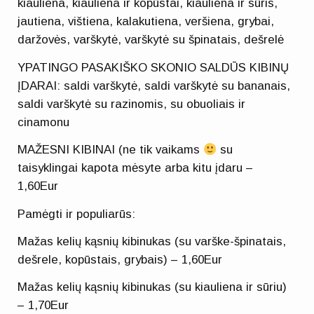
kiauliena, kiauliena ir kopūstai, kiauliena ir sūris,
jautiena, vištiena, kalakutiena, veršiena, grybai,
daržovės, varškytė, varškytė su špinatais, dešrelė
YPATINGO PASAKIŠKO SKONIO SALDŪS KIBINŲ
ĮDARAI: saldi varškytė, saldi varškytė su bananais,
saldi varškytė su razinomis, su obuoliais ir
cinamonu
MAŽESNI KIBINAI (ne tik vaikams
su
taisyklingai kapota mėsyte arba kitu įdaru –
1,60Eur
Pamėgti ir populiarūs:
Mažas kelių kąsnių kibinukas (su varške-špinatais,
dešrele, kopūstais, grybais) – 1,60Eur
Mažas kelių kąsnių kibinukas (su kiauliena ir sūriu)
– 1,70Eur