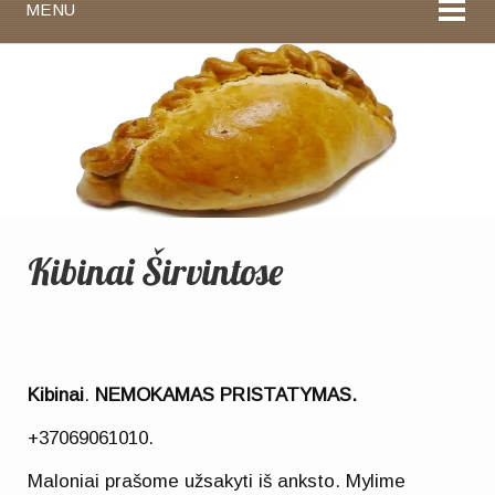
MENU
Kibinai Širvintose
Kibinai
.
NEMOKAMAS PRISTATYMAS.
+37069061010.
Maloniai prašome užsakyti iš anksto. Mylime