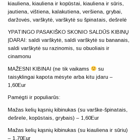
kiauliena, kiauliena ir kopūstai, kiauliena ir sūris,
jautiena, vištiena, kalakutiena, veršiena, grybai,
daržovės, varškytė, varškytė su špinatais, dešrelė
YPATINGO PASAKIŠKO SKONIO SALDŪS KIBINŲ
ĮDARAI: saldi varškytė, saldi varškytė su bananais,
saldi varškytė su razinomis, su obuoliais ir
cinamonu
MAŽESNI KIBINAI (ne tik vaikams
su
taisyklingai kapota mėsyte arba kitu įdaru –
1,60Eur
Pamėgti ir populiarūs:
Mažas kelių kąsnių kibinukas (su varške-špinatais,
dešrele, kopūstais, grybais) – 1,60Eur
Mažas kelių kąsnių kibinukas (su kiauliena ir sūriu)
– 1,70Eur