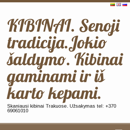
KIBINAI. Senoji
tradicija.Jokio
šaldymo. Kibinai
gaminami ir iš
karto kepami.
Skaniausi kibinai Trakuose. Užsakymas tel: +370
69061010