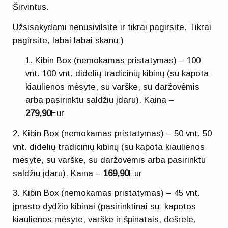
Širvintus.
Užsisakydami nenusivilsite ir tikrai pagirsite. Tikrai
pagirsite, labai labai skanu:)
Kibin Box (nemokamas pristatymas) – 100
vnt. 100 vnt. didelių tradicinių kibinų (su kapota
kiaulienos mėsyte, su varške, su daržovėmis
arba pasirinktu saldžiu įdaru). Kaina –
279,90
Eur
2. Kibin Box (nemokamas pristatymas) – 50 vnt. 50
vnt. didelių tradicinių kibinų (su kapota kiaulienos
mėsyte, su varške, su daržovėmis arba pasirinktu
saldžiu įdaru). Kaina –
169,90
Eur
3. Kibin Box (nemokamas pristatymas) – 45 vnt.
įprasto dydžio kibinai (pasirinktinai su: kapotos
kiaulienos mėsyte, varške ir špinatais, dešrele,