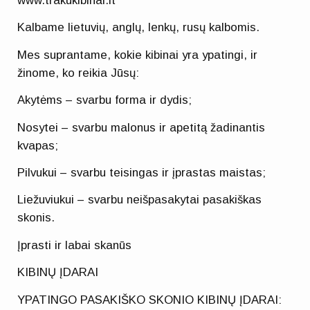
www.trakukibinai.lt
Kalbame lietuvių, anglų, lenkų, rusų kalbomis.
Mes suprantame, kokie kibinai yra ypatingi, ir
žinome, ko reikia Jūsų:
Akytėms – svarbu forma ir dydis;
Nosytei – svarbu malonus ir apetitą žadinantis
kvapas;
Pilvukui – svarbu teisingas ir įprastas maistas;
Liežuviukui – svarbu neišpasakytai pasakiškas
skonis.
Įprasti ir labai skanūs
KIBINŲ ĮDARAI
YPATINGO PASAKIŠKO SKONIO KIBINŲ ĮDARAI: