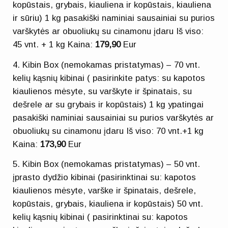
kopūstais, grybais, kiauliena ir kopūstais, kiauliena
ir sūriu) 1 kg pasakiški naminiai sausainiai su purios
varškytės ar obuoliukų su cinamonu įdaru Iš viso:
45 vnt. + 1 kg Kaina:
179,90
Eur
4. Kibin Box (nemokamas pristatymas) – 70 vnt.
kelių kąsnių kibinai ( pasirinkite patys: su kapotos
kiaulienos mėsyte, su varškyte ir špinatais, su
dešrele ar su grybais ir kopūstais) 1 kg ypatingai
pasakiški naminiai sausainiai su purios varškytės ar
obuoliukų su cinamonu įdaru Iš viso: 70 vnt.+1 kg
Kaina:
173,90
Eur
5. Kibin Box (nemokamas pristatymas) – 50 vnt.
įprasto dydžio kibinai (pasirinktinai su: kapotos
kiaulienos mėsyte, varške ir špinatais, dešrele,
kopūstais, grybais, kiauliena ir kopūstais) 50 vnt.
kelių kąsnių kibinai ( pasirinktinai su: kapotos