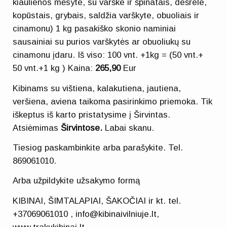
kiaulienos mėsyte, su varške ir špinatais, dešrele,
kopūstais, grybais, saldžia varškyte, obuoliais ir
cinamonu) 1 kg pasakiško skonio naminiai
sausainiai su purios varškytės ar obuoliukų su
cinamonu įdaru. Iš viso: 100 vnt. +1kg = (50 vnt.+
50 vnt.+1 kg ) Kaina:
265,90
Eur
Kibinams su vištiena, kalakutiena, jautiena,
veršiena, aviena taikoma pasirinkimo priemoka. Tik
iškeptus iš karto pristatysime į Širvintas.
Atsiėmimas
Širvintose.
Labai skanu.
Tiesiog paskambinkite arba parašykite. Tel.
869061010.
Arba užpildykite užsakymo formą
KIBINAI, ŠIMTALAPIAI, ŠAKOČIAI ir kt. tel.
+37069061010 , info@kibinaivilniuje.lt,