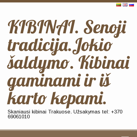
KIBINAI. Senoji
tradicija.Jokio
šaldymo. Kibinai
gaminami ir iš
karto kepami.
Skaniausi kibinai Trakuose. Užsakymas tel: +370
69061010