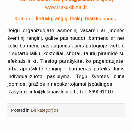
www.trakukibinai.lt
Kalbame
lietuvių, anglų, lenkų, rusų
kalbomis.
Jeigu organizuojate asmeninį vakarėlį ar įmonės
šventinį renginį, galite pasinaudoti barmeno ar net
kelių barmenų paslaugomis Jums patogioje vietoje
ir sutartu laiku: kokteiliai, shotai, taurių piramidė su
efektais ir kt. Tiesiog parašykite, ko pageidaujate,
arba aprašykite renginį ir barmenas pateiks Jums
individualizuotą pasiūlymą. Tegu šventės būna
įdomios, gražios ir nepakartojamai įspūdingos.
Rašykite: info@kibinaivilniuje.lt, tel. 869061010.
Posted in
Be kategorijos